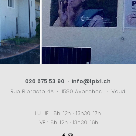
026 675 53 90 ·
info@lpixl.ch
Rue Bibracte 4A · 1580 Avenc
hes · Vaud
LU-JE :
8h-12h
·
13h30-17h
VE
:
8h-12h
·
13h30-16h